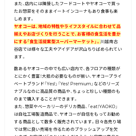
また、店内には隣接したフードコートやヤオコーで買っ
たお惣菜をそのままイートインコーナもあり食事も楽
しめます。
ヤオコーは、地域の特性やライフスタイルに合わせて品
揃えやお店づくりを行うことで、お客様の食生活を豊か
にする「食生活提案型スーパーマーケット」。
川越南古
谷店では様々な工夫やアイデアが沢山ちりばめられてい
ます。
数あるヤオコーの中でも広い店内で、各フロアの種類が
とにかく豊富！大抵の必要なものが揃い、ヤオコープライ
ベートブランド「Yes!」「Yes! Premium」などのリーズ
ナブルなのに高品質の商品や、ちょっと珍しい種類のも
のまで購入することができます。
また、惣菜やベーカリーのデリカ商品、「eat！YAOKO」
は自社工場製造商品で、ヤオコーが自信をもってお勧め
する商品として数多く販売されています。日々各売り場
では常に良い売場を作るためのブラッシュアップを欠