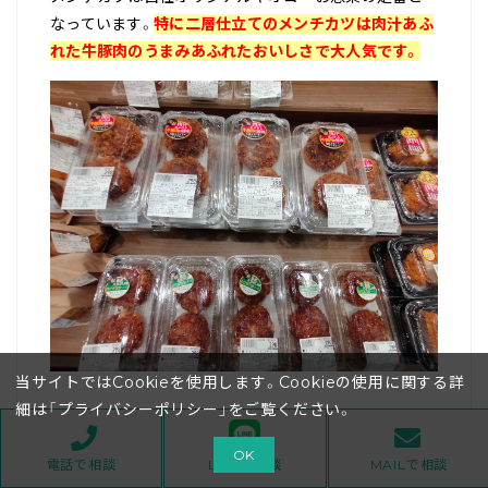
なっています。
特に二層仕立てのメンチカツは肉汁あふ
れた牛豚肉のうまみあふれたおいしさで大人気です。
当サイトではCookieを使用します。Cookieの使用に関する詳
細は「
プライバシーポリシー
」をご覧ください。
◆お寿司コーナー
OK
電話で相談
LINEで相談
MAILで相談