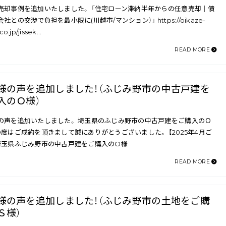
売却事例を追加いたしました。 「住宅ローン滞納半年からの任意売却｜債
社との交渉で負担を最小限に(川越市/マンション）」 https://oikaze-
co.jp/jissek…
READ MORE
様の声を追加しました！（ふじみ野市の中古戸建を
入のＯ様）
の声を追加いたしました。 埼玉県のふじみ野市の中古戸建をご購入のＯ
の度はご成約を頂きまして誠にありがとうございました。 【2025年4月ご
埼玉県ふじみ野市の中古戸建をご購入のO様
READ MORE
様の声を追加しました！（ふじみ野市の土地をご購
Ｓ様）