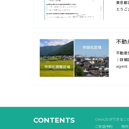
東京都
とうご
不動
不動産
｜詳細調
agent.c
CONTENTS
OIKAZEができるこ
ご来店予約
物件