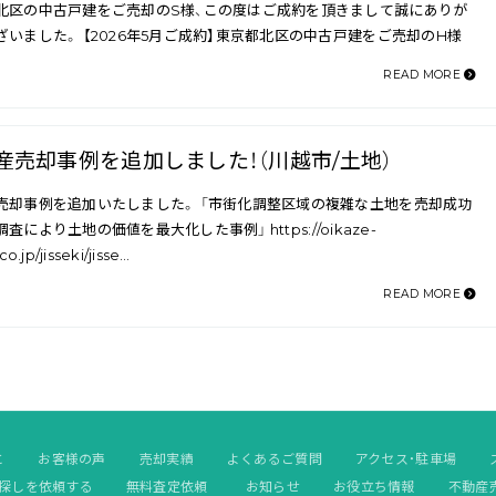
北区の中古戸建をご売却のS様、この度はご成約を頂きまして誠にありが
ざいました。 【2026年5月ご成約】東京都北区の中古戸建をご売却のH様
READ MORE
産売却事例を追加しました！（川越市/土地）
売却事例を追加いたしました。 「市街化調整区域の複雑な土地を売却成功
査により土地の価値を最大化した事例」 https://oikaze-
o.jp/jisseki/jisse…
READ MORE
と
お客様の声
売却実績
よくあるご質問
アクセス・駐車場
探しを依頼する
無料査定依頼
お知らせ
お役立ち情報
不動産