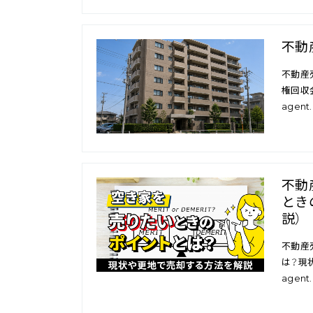
不動
不動産
権回収会
agent.
不動
とき
説）
不動産
は？現状
agent.