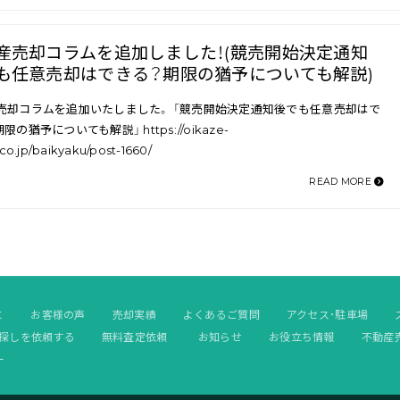
産売却コラムを追加しました！(競売開始決定通知
も任意売却はできる？期限の猶予についても解説)
売却コラムを追加いたしました。 「競売開始決定通知後でも任意売却はで
限の猶予についても解説」 https://oikaze-
co.jp/baikyaku/post-1660/
READ MORE
と
お客様の声
売却実績
よくあるご質問
アクセス・駐車場
探しを依頼する
無料査定依頼
お知らせ
お役立ち情報
不動産
ー