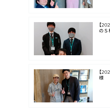
【2
のＳ
【2
様