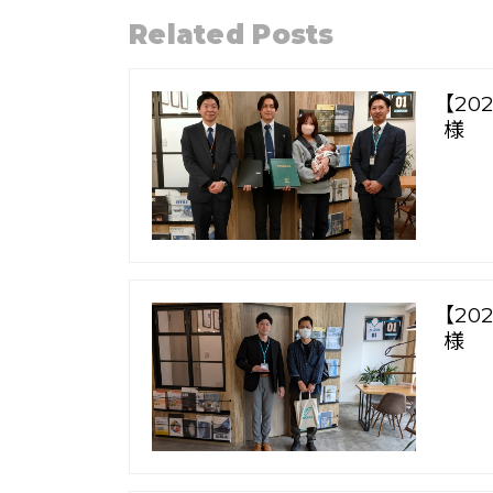
Related Posts
【2
様
【2
様