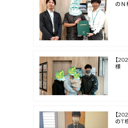
のＮ
【2
様
【2
のT