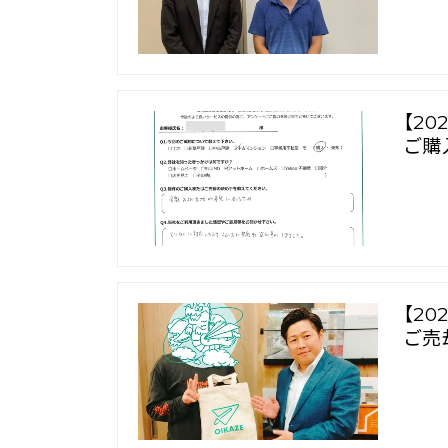
【2
ご購
【2
ご売