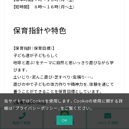
【短時間】 ８時～１６時（月～土）
保育指針や特色
【保育指針（保育目標）】
子ども達が子どもらしく
地球と遊ぶ！をテーマに自然と思いっきり遊びながら学
びます。
土いじり・泥んこ遊び・芝すべり・虫捕り・・・。
遊びの中で子どもの体力作りや精神力を、体験を通じて
養うことができることを保育目標としています。
当サイトではCookieを使用します。Cookieの使用に関する詳
【保育内容の特色】
細は「
プライバシーポリシー
」をご覧ください。
遊びの中で、子ども達は五感をフルに使い脳を活性化さ
せます。
OK
電話で相談
LINEで相談
MAILで相談
木登り一つにしても、手を離すと落ちてしまう、次に足