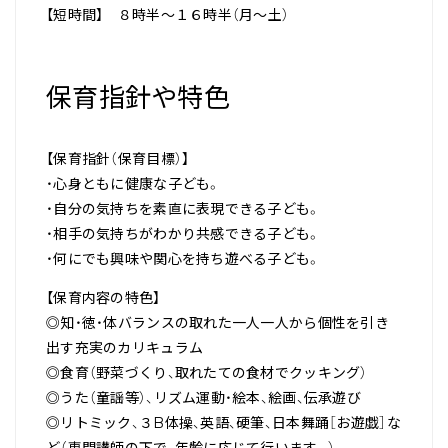
【短時間】 ８時半～１６時半（月～土）
保育指針や特色
【保育指針（保育目標）】
・心身ともに健康な子ども。
・自分の気持ちを素直に表現できる子ども。
・相手の気持ちがわかり共感できる子ども。
・何にでも興味や関心を持ち遊べる子ども。
【保育内容の特色】
◎知・徳・体バランスの取れた一人一人から個性を引き
出す充実のカリキュラム
◎食育（野菜づくり、取れたての食材でクッキング）
◎うた（童謡等）、リズム運動・絵本、絵画、伝承遊び
◎リトミック、３B体操、英語、硬筆、日本舞踊［お遊戯］な