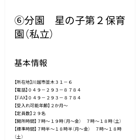
⑥分園 星の子第２保育
園（私立）
基本情報
【所在地】川越市並木３１－６
【電話】０４９－２９３－８７８４
【FAX】０４９－２９３－８７８４
【受入れ可能年齢】２か月～
【定員数】２９名
【開所時間】７時～１９時（月～金） ７時～１８時（土）
【標準時間】７時半～１８時半（月～金） ７時～１８時
（土）