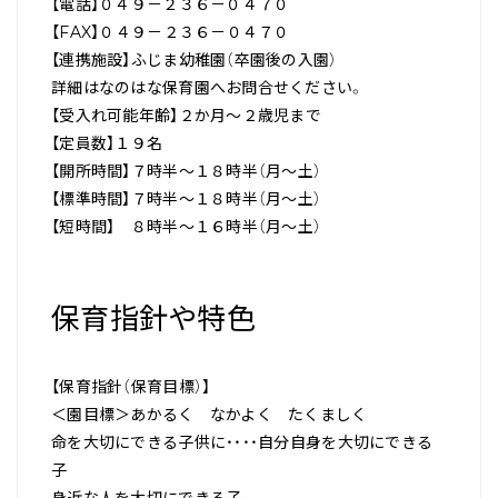
【電話】０４９－２３６－０４７０
【FAX】０４９－２３６－０４７０
【連携施設】ふじま幼稚園（卒園後の入園）
詳細はなのはな保育園へお問合せください。
【受入れ可能年齢】２か月～２歳児まで
【定員数】１９名
【開所時間】７時半～１８時半（月～土）
【標準時間】７時半～１８時半（月～土）
【短時間】 ８時半～１６時半（月～土）
保育指針や特色
【保育指針（保育目標）】
＜園目標＞あかるく なかよく たくましく
命を大切にできる子供に・・・・自分自身を大切にできる
子