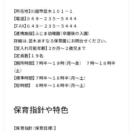
【所在地】川越市並木１０１－１
【電話】０４９－２３５－５４４４
【FAX】０４９－２３５－５４４４
【連携施設】ふじま幼稚園（卒園後の入園）
詳細は、並木あすなろ保育園にお問合せください。
【受入れ可能年齢】２か月～２歳児まで
【定員数】１９名
【開所時間】７時半～１９時（月～金） ７時～１８時半
（土）
【標準時間】７時半～１８時半（月～土）
【短時間】 ８時半～１６時半（月～土）
保育指針や特色
【保育指針（保育目標）】