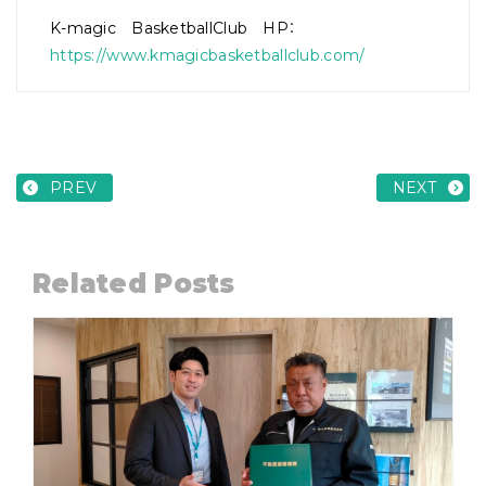
K-magic BasketballClub HP：
https://www.kmagicbasketballclub.com/
PREV
NEXT
Related Posts