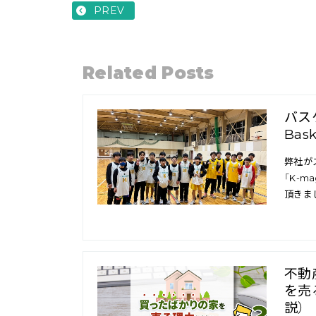
PREV
Related Posts
バス
Bas
弊社が
「K-m
頂きま
不動
を売
説）