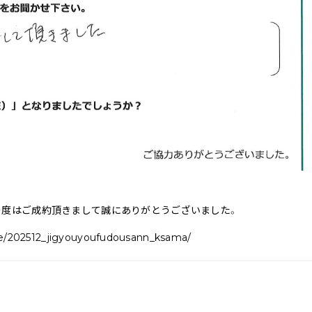
の度はご成約頂きまして誠にありがとうございました。
ice/202512_jigyouyoufudousann_ksama/