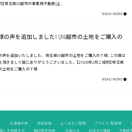
約】埼玉県川越市の事業用不動産(土…
READ MORE
様の声を追加しました！（川越市の土地をご購入の
）
の声を追加いたしました。 埼玉県川越市の土地をご購入のＴ様、この度は
を頂きまして誠にありがとうございました。 【2026年2月ご成約】埼玉県
の土地をご購入のＴ様
READ MORE
と
お客様の声
売却実績
よくあるご質問
アクセス・駐車場
探しを依頼する
無料査定依頼
お知らせ
お役立ち情報
不動産