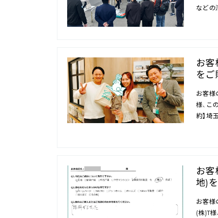
などの
お客
をご
お客様
様、こ
約】埼
お客
地)
お客様
(株)T