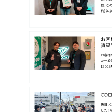
様、こ
約】神
お客
賃貸
お客様
た一般
【20
CO
先日、C
した！