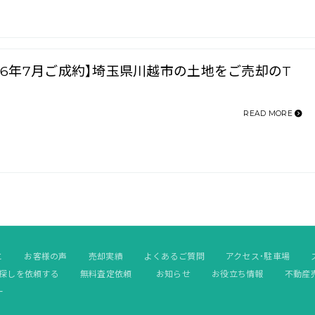
026年7月ご成約】埼玉県川越市の土地をご売却のT
READ MORE
と
お客様の声
売却実績
よくあるご質問
アクセス・駐車場
探しを依頼する
無料査定依頼
お知らせ
お役立ち情報
不動産
ー