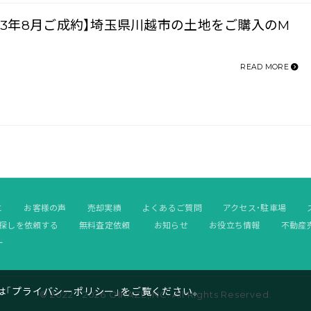
023年8月ご成約】埼玉県川越市の土地をご購入のM
READ MORE
と
お客様の声
売却実績
よくあるご質問
アクセス・駐車場
探しを依頼する
無料査定依頼
お知らせ
お役立ち情報
不動産
ー
は「
プライバシーポリシー
」をご覧ください。
© 2022 - 2026 OIKAZE,INC.
All Rights Reserved.