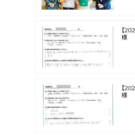
【2
様
【2
様