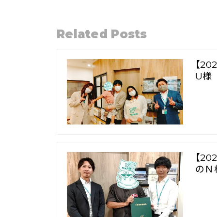
Related Posts
【2
U様
【2
のＮ