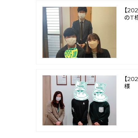
【2
のT
【2
様