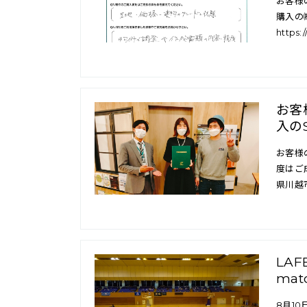
お客様
購入の
https:
お客
入の
お客様
度はご
県川越
LAF
ma
8月10日