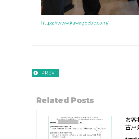
https://www.kawagoebc.com/
PREV
Related Posts
お客
古戸