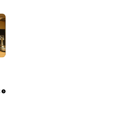
ニック様
E