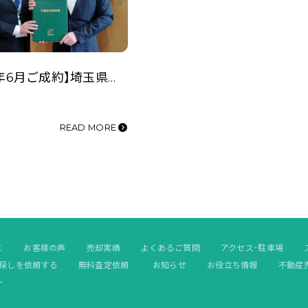
【2022年6月ご成約】埼玉県川越市の事業用不動産（倉庫併用住宅）をご購入の(有)I社様
READ MORE
と
お客様の声
売却実績
よくあるご質問
アクセス・駐車場
探しを依頼する
無料査定依頼
お知らせ
お役立ち情報
不動産
ー