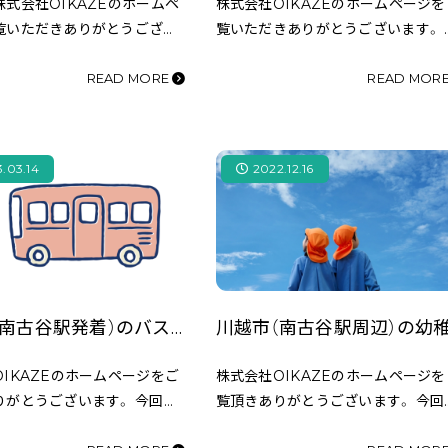
式会社OIKAZEのホームペ
株式会社OIKAZEのホームページを
覧いただきありがとうござい
覧いただきありがとうございます。 
回はJR川越線「南古谷駅」の近
回は、JR川越線「南古谷駅」のすぐ近
スーパー「ヤオコー川越南古
にあるスーパー「ベルク 南古谷店」
READ MORE
READ MOR
ご紹介を致します。 本コラム
紹介を致します。 今回、コラムを作
るにあたり…
るにあたり、…
.03.14
2022.12.16
川越市（南古谷駅発着）のバスについてまとめました！（路線図・バス停場所・時刻表など）
IKAZEのホームページをご
株式会社OIKAZEのホームページを
りがとうございます。 今回は
覧頂きありがとうございます。 今回
線「南古谷駅」発着のバスについ
南古谷駅周辺の幼稚園をご紹介をし