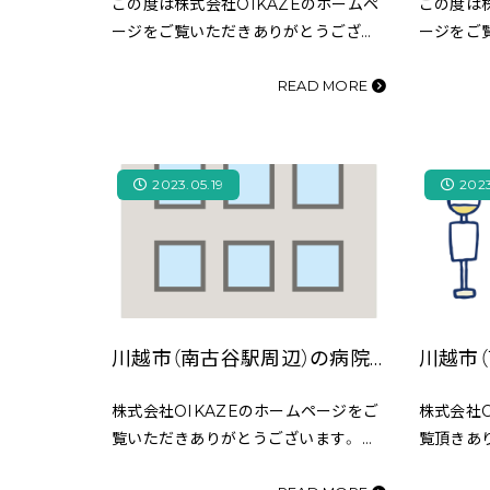
この度は株式会社OIKAZEのホームペ
この度は株
ージをご覧いただきありがとうござい
ージをご
ます。 南古谷駅の近くにあるスーパー
ます。 今
「エコス木野目店」のご紹介を致しま
くにある
READ MORE
す。 今回、コラムを作成するにあたり、
谷店」の
エコス木野目店様の撮…
を執筆す
2023.05.19
2023
川越市（南古谷駅周辺）の病院をご紹介！
株式会社OIKAZEのホームページをご
株式会社O
覧いただきありがとうございます。 今
覧頂きあ
回は南古谷駅周辺の病院をご紹介して
JR川越