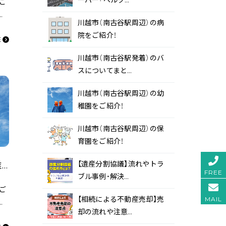
ーパー「ベルク…
ご
今
川越市（南古谷駅周辺）の病
く
院をご紹介！
のご
E
成す
川越市（南古谷駅発着）のバ
スについてまと…
川越市（南古谷駅周辺）の幼
稚園をご紹介！
川越市（南古谷駅周辺）の保
育園をご紹介！
【遺産分割協議】流れやトラ
川越市（南古谷駅周辺）の幼稚園をご紹介！
FREE
ブル事例・解決…
ご
【相続による不動産売却】売
MAIL
は
却の流れや注意…
て