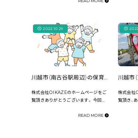
いきたいと思います。 内科・小児科・整
て、ご紹
READ MORE
形外科・皮膚科・外科・耳鼻科・産婦人科、
古谷駅か
また総合病院な…
ャトル（川
2022.10.29
2022
川越市（南古谷駅周辺）の保育園をご紹介！
株式会社OIKAZEのホームページをご
株式会社O
覧頂きありがとうございます。 今回は
覧頂き、
南古谷駅周辺の保育園をご紹介をして
南古谷駅
いきたいと思います。 川越市は公立保
思います
READ MORE
育園、私立保育園、認定こども園、小規模
公園があ
保育施設、事業所内…
広くて緑