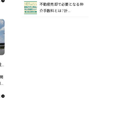
稚
E
不動産売却で必要となる仲
園
介手数料とは？計…
南古谷駅近くの大型複合施設『ウニクス南古谷』をご紹介！
閲
回は
南
ョ
E
ご