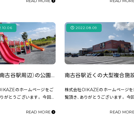
介していきたいと思います。 南
いきたいと思います。 川越地区の幼
READ MORE
READ MOR
らは西武バスが２路線、川越シ
園は２５の幼稚園と７の認定こども
越市…
で構成されています。 …
.10.06
2022.08.09
川越市（南古谷駅周辺）の公園をご紹介！
IKAZEのホームページをご
株式会社OIKAZEのホームページを
ありがとうございます。 今回は
覧頂き、ありがとうございます。 今
周辺の公園をご紹介したいと
南古谷駅から徒歩４分（施設による）
。 周辺には全部で約２０もの
古谷付近の住民に親しまれているシ
READ MORE
READ MOR
り、遊具施設が充実した公園や
ッピングモール「ウニクス南古谷」を
豊かな公園…
紹介したいと思いま…