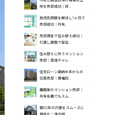
市街化調整区域の複雑な土
地を売却成功｜詳…
放流先問題を解決し1ヶ月で
売却成功｜共有…
売却資金で住み替え成功｜
引渡し調整で仮住…
住み替えに伴うマンション
売却｜高値チャレ…
住宅ローン滞納半年からの
任意売却｜債権回…
離婚後のマンション売却｜
共有名義でもスム…
築50年の戸建をスムーズに
現金化｜遠方相…