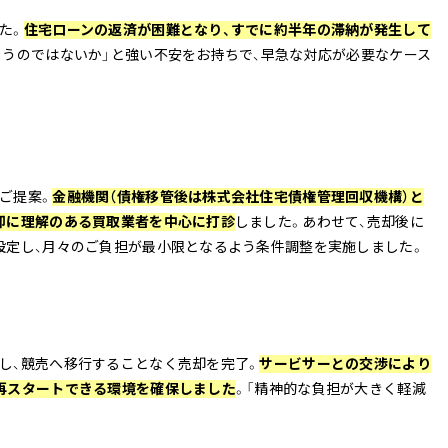
た。
住宅ローンの返済が困難となり、すでに約半年の滞納が発生して
まうのではないか」と強い不安をお持ちで、早急な対応が必要なケース
ご提案。
金融機関（債権移管後は株式会社住宅債権管理回収機構）と
却に理解のある買取業者を中心に打診
しました。あわせて、売却後に
設定し、月々のご負担が最小限となるよう条件調整を実施しました。
し、競売へ移行することなく売却を完了。
サービサーとの交渉により
再スタートできる環境を確保しました
。「精神的な負担が大きく軽減