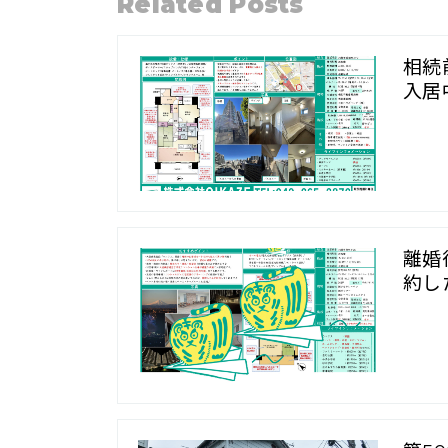
Related Posts
相続
入居
離婚
約し