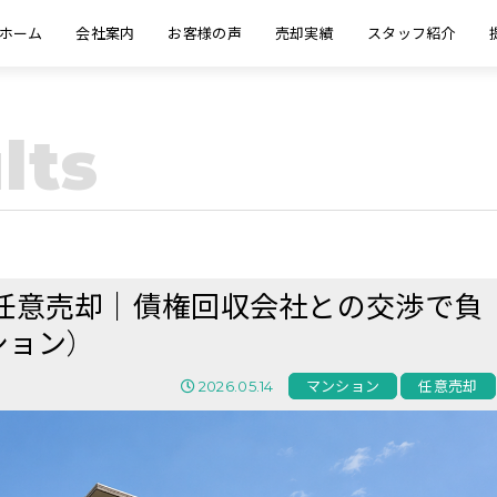
ホーム
会社案内
お客様の声
売却実績
スタッフ紹介
lts
任意売却｜債権回収会社との交渉で負
ション）
2026.05.14
マンション
任意売却