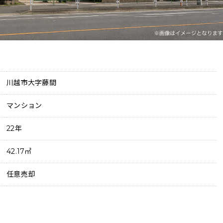
川越市大字藤間
マンション
22年
42.17㎡
任意売却