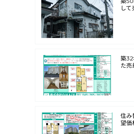
築5
して
築3
た売
住み
望価