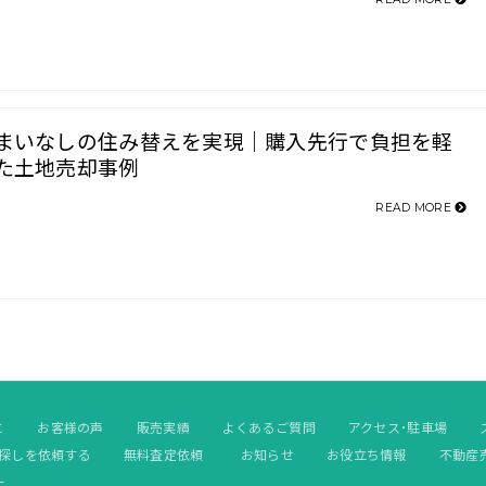
まいなしの住み替えを実現｜購入先行で負担を軽
た土地売却事例
READ MORE
と
お客様の声
販売実績
よくあるご質問
アクセス・駐車場
探しを依頼する
無料査定依頼
お知らせ
お役立ち情報
不動産
ー